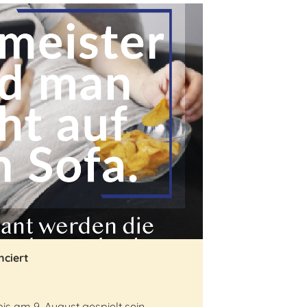
nciert
s am 9. August gespielt sein.