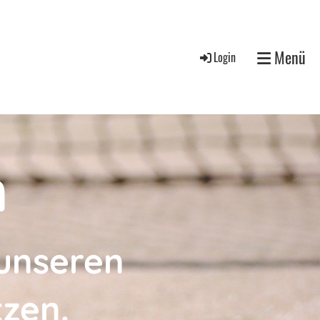
Menü
Login
n
 unseren
tzen.